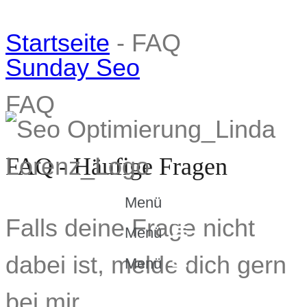
Startseite
-
FAQ
Sunday Seo
FAQ
FAQ - Häufige Fragen
Menü
Falls deine Frage nicht
Menü
dabei ist, melde dich gern
Menü
bei mir.