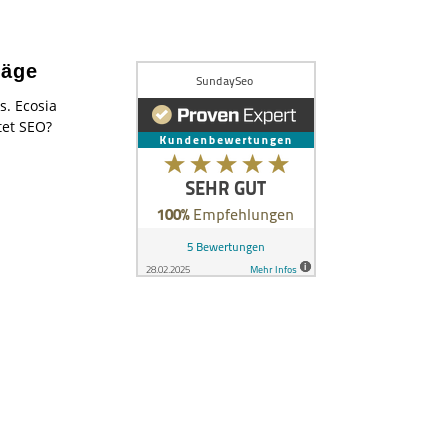
räge
s. Ecosia
tet SEO?