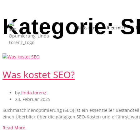
Kategorie:
S
Startseite
Über mich
R
Was kostet SEO?
by
linda.lorenz
23. Februar 2025
Suchmaschinenoptimierung (SEO) ist ein essenzieller Bestandteil
einen Überblick über die gängigen SEO-Kosten und erfährst, warum
Read More